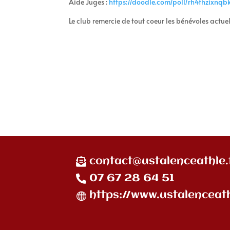
Aide Juges :
https://doodle.com/poll/
rh4fhzixnqb
Le club remercie de tout coeur les bénévoles actuel
contact@ustalenceathle.
07 67 28 64 51
https://www.ustalenceath