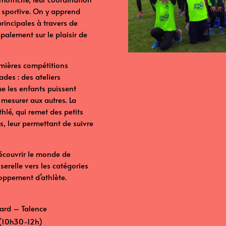
e sportive. On y apprend
 principales à travers de
ipalement sur le plaisir de
emières compétitions
des : des ateliers
ue les enfants puissent
mesurer aux autres. La
hlé, qui remet des petits
s, leur permettant de suivre
 découvrir le monde de
serelle vers les catégories
oppement d’athlète.
rnard – Talence
i (10h30-12h)