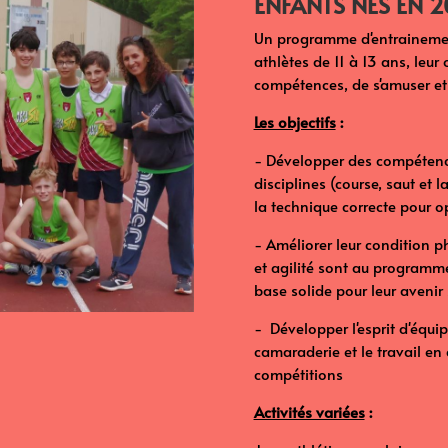
ENFANTS NÉS EN 2
Un programme d'entrainemen
athlètes de 11 à 13 ans, leur
compétences, de s'amuser et
Les objectifs
:
- Développer des compétence
disciplines (course, saut et 
la technique correcte pour o
- Améliorer leur condition p
et agilité sont au programme
base solide pour leur avenir 
- Développer l'esprit d'équi
camaraderie et le travail en 
compétitions
Activités variées
: