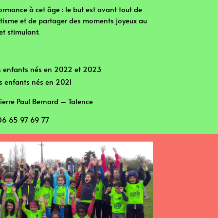
formance à cet âge : le but est avant tout de
létisme et de partager des moments joyeux au
et stimulant.
es enfants nés en 2022 et 2023
es enfants nés en 2021
Pierre Paul Bernard – Talence
6 65 97 69 77