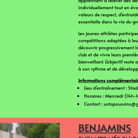
apprennent à relever des déf
individuellement tout en évo
valeurs de respect, d’entraid
essentielle dans la vie du gr
Les jeunes athlètes particip
compétitions adaptées à leu
découvrir progressivement la
club et de vivre leurs premi
bienveillant. L’objectif reste
à son rythme et de développe
Informations complémentai
⁠ ⁠Lieu d’entraînement : St
⁠ ⁠Horaires : Mercredi (14h
⁠ ⁠Contact : ustapoussins
BENJAMINS