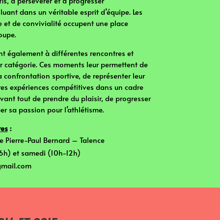
is, à persévérer et à progresser
luant dans un véritable esprit d’équipe. Les
e et de convivialité occupent une place
oupe.
ent également à différentes rencontres et
r catégorie. Ces moments leur permettent de
 confrontation sportive, de représenter leur
ères expériences compétitives dans un cadre
 avant tout de prendre du plaisir, de progresser
r sa passion pour l’athlétisme.
res
:
ade Pierre-Paul Bernard – Talence
-16h) et samedi (10h-12h)
@gmail.com