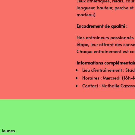
Jeux athlétiques, relais, cou
longueur, hauteur, perche et t
marteau)
Encadrement de qualité
:
Nos entraineurs passionnés e
étape, leur offrant des conse
Chaque entrainement est conç
Informations complémentai
⁠ ⁠Lieu d’entraînement : St
⁠ ⁠Horaires : Mercredi (16h
⁠ ⁠Contact : Nathalie Caza
e Jeunes