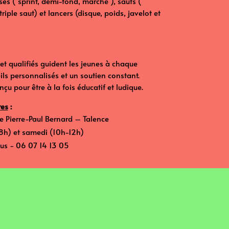
rses ( sprint, demi-fond, marche ), sauts (
riple saut) et lancers (disque, poids, javelot et
t qualifiés guident les jeunes à chaque
ils personnalisés et un soutien constant.
u pour être à la fois éducatif et ludique.
res
:
ade Pierre-Paul Bernard – Talence
-18h) et samedi (10h-12h)
ssus - 06 07 14 13 05