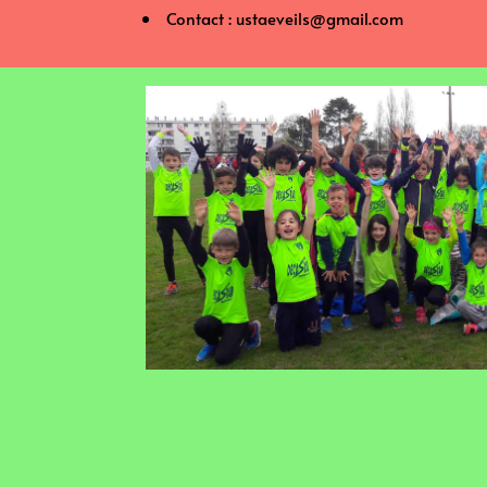
⁠ ⁠Contact : ustaeveils@gmail.com