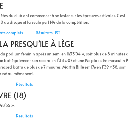
E
ètes du club ont commencer à se tester sur les épreuves estivales. C’est
0 au disque et la seule perf N4 de la compétition.
tats complets
Résultats UST
A PRESQU’ILE À LÈGE
 du podium féminin après un semi en 1h33’04 », soit plus de 8 minutes 
on
bat également son record en 1’38 »07 et une 19e place. En masculin
P
n record battu de plus de 7 minutes.
Martin Bille
est 17e en 1’39 »38, soit
passé au même semi.
Résultats
RE (18)
48’55 ».
Résultats