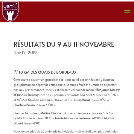
RÉSULTATS DU 9 AU 11 NOVEMBRE
Nov 12, 2019
1°/ 10 KM DES QUAIS DE BORDEAUX
Cette course devient un grand rendez-vous au fil des années et il y avait un
gros plateau au départ de cette course. Le temps frais et humide ne se prêtait
pas aux performances, mais c’est allé très vite tout de même :
Benjamin Malaty
et Yannick Dupouy
sont nos 2 premiers arrivants à la 6e et 7e place en 30’26 »
et 30’36 ».
Quentin Guillon
est 14e en 31’11 ».
Julien Barat
18e en 31’55 ».
Charlélie Peloux
20e en 32’01 ».
Chez les féminines,
Marine Etienne
fait mieux avec sa 4e place en 35’46 ».
Estelle Carolo
est 7e en 38’15 ».
Laurie Maisonneuve
14e en 40’08 ».
Marine
Gibard
19e en 41’10’.
Nous avons plus de 20 arrivants individuels, mais en fait bien plus d’athlètes