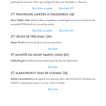
particpants avec les relais qui ne figurent dans les résultats ci-dessous.
Résultats complets
Résultats UST
2°/ TRIATHLONS LANCERS À CHASSENEUIL (16)
Alice Vattier-Petro
était à cette compétition où elle égale son record de Gironde
au javelot F50 et bat son record au poids.
Résultats complets
Résultats UST
3°/ CROSS DE TRÉLISSAC (24)
Alexis Truchi
termine 2e de la course masculine
Résultats
4°/ MONTÉE DU MONT SAINTE-ODILE (67)
Cathy Pongin
est allé marcher et terminer 7e chez les féminines
Résultats
5°/ MARATHON ET SEMI DE COGNAC (16)
Adrien Coussement
participait à son premier semi, dont il prend la 15e place en
1h20’47 » (et premier junior) sur les 1.214 arrivants.
Résultats