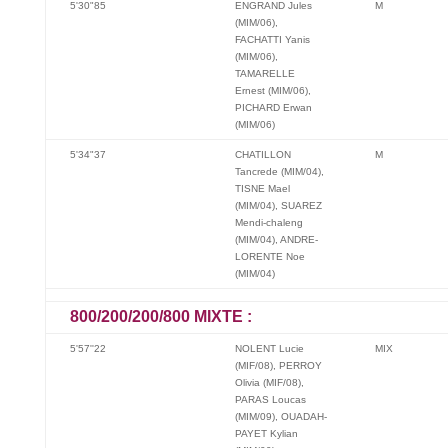
5'30"85
ENGRAND Jules
M
(MIM/06),
FACHATTI Yanis
(MIM/06),
TAMARELLE
Ernest (MIM/06),
PICHARD Erwan
(MIM/06)
5'34"37
CHATILLON
M
Tancrede (MIM/04),
TISNE Mael
(MIM/04), SUAREZ
Mendi-chaleng
(MIM/04), ANDRE-
LORENTE Noe
(MIM/04)
800/200/200/800 MIXTE :
5'57''22
NOLENT Lucie
MIX
(MIF/08), PERROY
Olivia (MIF/08),
PARAS Loucas
(MIM/09), OUADAH-
PAYET Kylian