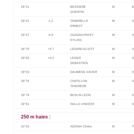
28"31
BESSIERE
M
8
QUENTIN
28"41
-1,2
TAMARELLE
M
0
ERNEST
28''47
-0.9
OUADAH-PAYET
M
2
KYLIAN
28''70
+0.7
LEDARD ELIOTT
M
2
28"90
+0,5
LEGER
M
0
SEBASTIEN
29"03
DAUMENS XAVIER
M
8
29"76
CHATILLON
M
0
TANCREDE
29"79
BESLIN LEON
M
0
29"81
HALLO VINCENT
M
0
250 m haies :
33"20
ADONAI CArles
M
7