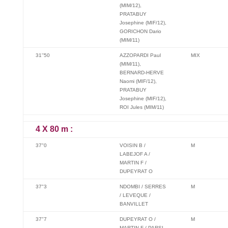
(MIM/12),
PRATABUY
Josephine (MIF/12),
GORICHON Dario
(MIM/11)
31''50
AZZOPARDI Paul
MIX
(MIM/11),
BERNARD-HERVE
Naomi (MIF/12),
PRATABUY
Josephine (MIF/12),
ROI Jules (MIM/11)
4 X 80 m :
37"0
VOISIN B /
M
LABEJOF A /
MARTIN F /
DUPEYRAT O
37"3
NDOMBI / SERRES
M
/ LEVEQUE /
BANVILLET
37"7
DUPEYRAT O /
M
MARTIN F / PARSI