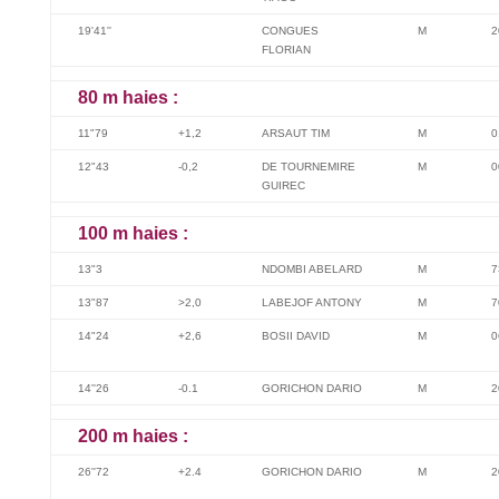
19'41''
CONGUES
M
2
FLORIAN
80 m haies :
11"79
+1,2
ARSAUT TIM
M
0
12"43
-0,2
DE TOURNEMIRE
M
0
GUIREC
100 m haies :
13"3
NDOMBI ABELARD
M
7
13"87
>2,0
LABEJOF ANTONY
M
7
14"24
+2,6
BOSII DAVID
M
0
14''26
-0.1
GORICHON DARIO
M
2
200 m haies :
26''72
+2.4
GORICHON DARIO
M
2