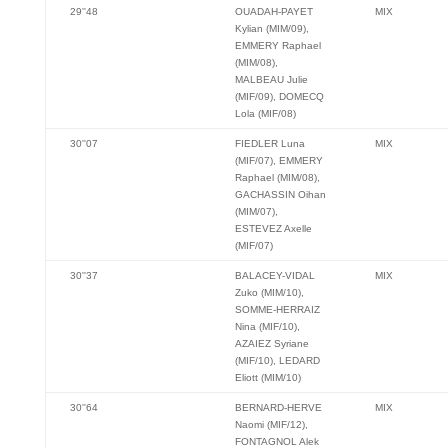
29''48
OUADAH-PAYET
MIX
Kylian (MIM/09),
EMMERY Raphael
(MIM/08),
MALBEAU Julie
(MIF/09), DOMECQ
Lola (MIF/08)
30''07
FIEDLER Luna
MIX
(MIF/07), EMMERY
Raphael (MIM/08),
GACHASSIN Oihan
(MIM/07),
ESTEVEZ Axelle
(MIF/07)
30''37
BALACEY-VIDAL
MIX
Zuko (MIM/10),
SOMME-HERRAIZ
Nina (MIF/10),
AZAIEZ Syriane
(MIF/10), LEDARD
Eliott (MIM/10)
30''64
BERNARD-HERVE
MIX
Naomi (MIF/12),
FONTAGNOL Alek