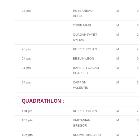
98 pts
PUYBAREAU
M
0
HUGO
TISNE MAEL
M
0
OUADAH-PAYET
M
2
KYLIAN
95 pts
ROIRET YOHAN
M
7
94 pts
BESLIN LEON
M
0
94 pts
BARBIER OSCAR-
M
0
CHARLES
94 pts
CAPPON
M
2
VALENTIN
QUADRATHLON :
118 pts
ROIRET YOHAN
M
7
107 pts
VARTANIAN
M
8
GREGOR
106 pts
NDOMBI ABELARD
M
7