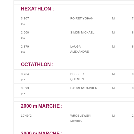
HEXATHLON :
3.367
ROIRET YOHAN
M
7
pts
2.960
SIMON MICKAEL
M
8
pts
2.879
LAUGA
M
8
pts
ALEXANDRE
OCTATHLON :
3.764
BESSIERE
M
8
pts
QUENTIN
3.693
DAUMENS XAVIER
M
8
pts
2000 m MARCHE :
10'49''2
WROBLEWSKI
M
2
Matthieu
3000 m MARCHE :