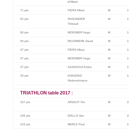
philippe
71 pts
FIERS Alban
M
1
62 pts
FAISANDIER
M
1
Thibault
60 pts
MOENNER Hugo
M
1
50 pts
RICARRERE David
M
1
47 pts
FIERS Alban
M
1
37 pts
MOENNER Hugo
M
1
37 pts
SAADAOUI Amine
M
1
33 pts
KHADDAD
M
1
Abderrahmane
TRIATHLON table 2017 :
107 pts
ARSAUT Tim
M
2
106 pts
DIALLO Ilan
M
2
103 pts
MERLE Paul
M
1