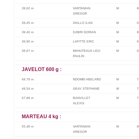
39,62 m
VARTANIAN
M
8
GREGOR
39,45 m
DIALLO ILAN
M
0
39,40 m
DJIBRI DORIAN
M
9
36,80 m
LAFITTE ERIC
M
6
36,67 m
MAHUTEAUX LEO-
M
0
PAULIN
JAVELOT 600 g :
49,78 m
NDOMBI ABELARD
M
7
48,54 m
GEAY STEPHANE
M
7
47,88 m
BANVILLET
M
7
ALEXIS
MARTEAU 4 kg :
55,48 m
VARTANIAN
M
8
GREGOR