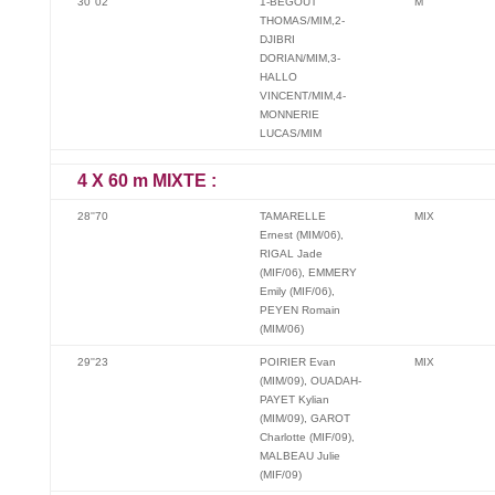
30"02
1-BEGOUT
M
THOMAS/MIM,2-
DJIBRI
DORIAN/MIM,3-
HALLO
VINCENT/MIM,4-
MONNERIE
LUCAS/MIM
4 X 60 m MIXTE :
28''70
TAMARELLE
MIX
Ernest (MIM/06),
RIGAL Jade
(MIF/06), EMMERY
Emily (MIF/06),
PEYEN Romain
(MIM/06)
29''23
POIRIER Evan
MIX
(MIM/09), OUADAH-
PAYET Kylian
(MIM/09), GAROT
Charlotte (MIF/09),
MALBEAU Julie
(MIF/09)