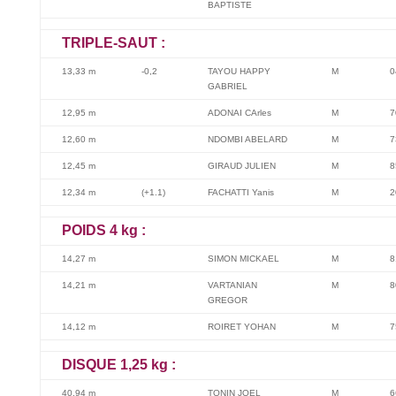
BAPTISTE
TRIPLE-SAUT :
13,33 m
-0,2
TAYOU HAPPY
M
0
GABRIEL
12,95 m
ADONAI CArles
M
7
12,60 m
NDOMBI ABELARD
M
7
12,45 m
GIRAUD JULIEN
M
8
12,34 m
(+1.1)
FACHATTI Yanis
M
2
POIDS 4 kg :
14,27 m
SIMON MICKAEL
M
8
14,21 m
VARTANIAN
M
8
GREGOR
14,12 m
ROIRET YOHAN
M
7
DISQUE 1,25 kg :
40,94 m
TONIN JOEL
M
6