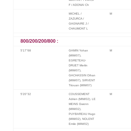
F / ADONAI Ch
MICHEL /
M
ZAZURCA /
GAGNAIRE J /
CHAUMONT L
800/200/200/800 :
5'17''68
GAMIN Yohan
M
(MIM/07),
EGRETEAU-
DRUET Merlin
(MIM/07),
GACHASSIN Oihan
(MIM/07), SIRVENT
Titouan (MIM/07)
5'20''32
COUSSEMENT
M
Adrien (MIM/02), LE
MEINS Gwenn
(MIM/02),
PUYBAREAU Hugo
(MIM/02), NOLENT
Emile (MIM/02)