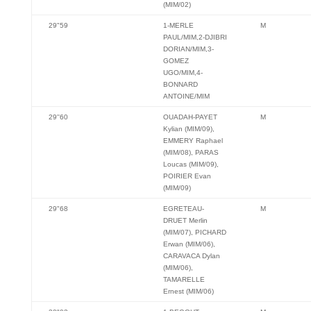
(MIM/02)
29"59
1-MERLE
M
PAUL/MIM,2-DJIBRI
DORIAN/MIM,3-
GOMEZ
UGO/MIM,4-
BONNARD
ANTOINE/MIM
29''60
OUADAH-PAYET
M
Kylian (MIM/09),
EMMERY Raphael
(MIM/08), PARAS
Loucas (MIM/09),
POIRIER Evan
(MIM/09)
29"68
EGRETEAU-
M
DRUET Merlin
(MIM/07), PICHARD
Erwan (MIM/06),
CARAVACA Dylan
(MIM/06),
TAMARELLE
Ernest (MIM/06)