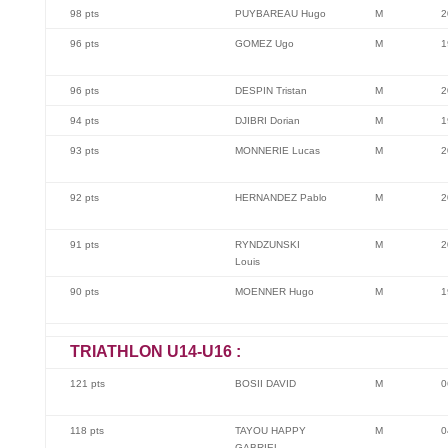
98 pts
PUYBAREAU Hugo
M
2
96 pts
GOMEZ Ugo
M
1
96 pts
DESPIN Tristan
M
2
94 pts
DJIBRI Dorian
M
1
93 pts
MONNERIE Lucas
M
2
92 pts
HERNANDEZ Pablo
M
2
91 pts
RYNDZUNSKI
M
2
Louis
90 pts
MOENNER Hugo
M
1
TRIATHLON U14-U16 :
121 pts
BOSII DAVID
M
0
118 pts
TAYOU HAPPY
M
0
GABRIEL