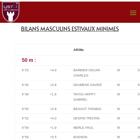
BILANS MASCULINS ESTIVAUX MINIMES
Athlète
50 m :
6"25
+4,9
BARBIER OSCAR-
M
0
CHARLES
6"40
+0,8
DAUMENS XAVIER
M
8
6"48
+1,6
TAYOU HAPPY
M
0
GABRIEL
6"50
+0,8
BEGOUT THOMAS
M
0
6"52
+0,0
DESPIN TRISTAN
M
0
6"59
+1,9
MERLE PAUL
M
9
6"59
+0.5
BUGNON
M
2