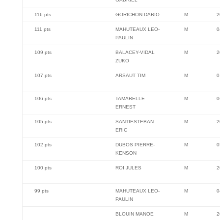
116 pts
GORICHON DARIO
M
2
111 pts
MAHUTEAUX LEO-
M
0
PAULIN
109 pts
BALACEY-VIDAL
M
2
ZUKO
107 pts
ARSAUT TIM
M
0
106 pts
TAMARELLE
M
0
ERNEST
105 pts
SANTIESTEBAN
M
2
ERIC
102 pts
DUBOS PIERRE-
M
0
KENSON
100 pts
ROI JULES
M
2
99 pts
MAHUTEAUX LEO-
M
0
PAULIN
BLOUIN MANOE
M
2