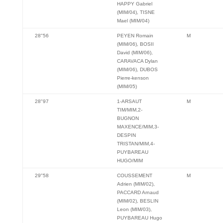
HAPPY Gabriel
(MIM/04), TISNE
Mael (MIM/04)
28"56
PEYEN Romain
M
(MIM/06), BOSII
David (MIM/06),
CARAVACA Dylan
(MIM/06), DUBOS
Pierre-kenson
(MIM/05)
28"97
1-ARSAUT
M
TIM/MIM,2-
BUGNON
MAXENCE/MIM,3-
DESPIN
TRISTAN/MIM,4-
PUYBAREAU
HUGO/MIM
29"58
COUSSEMENT
M
Adrien (MIM/02),
PACCARD Arnaud
(MIM/02), BESLIN
Leon (MIM/03),
PUYBAREAU Hugo