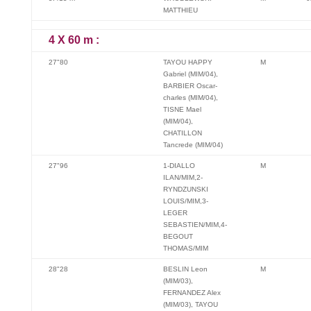
MATTHIEU
4 X 60 m :
27"80
TAYOU HAPPY
M
Gabriel (MIM/04),
BARBIER Oscar-
charles (MIM/04),
TISNE Mael
(MIM/04),
CHATILLON
Tancrede (MIM/04)
27"96
1-DIALLO
M
ILAN/MIM,2-
RYNDZUNSKI
LOUIS/MIM,3-
LEGER
SEBASTIEN/MIM,4-
BEGOUT
THOMAS/MIM
28"28
BESLIN Leon
M
(MIM/03),
FERNANDEZ Alex
(MIM/03), TAYOU