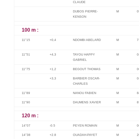
CLAUDE
DUBOS PIERRE-
M
0
KENSON
100 m :
11"15
+0,4
NDOMBI ABELARD
M
7
11"51
+4,3
TAYOU HAPPY
M
0
GABRIEL
11"75
+1,2
BEGOUT THOMAS
M
0
+3,3
BARBIER OSCAR-
M
0
CHARLES
11"89
NANOU FABIEN
M
8
11"90
DAUMENS XAVIER
M
8
120 m :
14''07
-0.5
PEYEN ROMAIN
M
0
14''38
+2.8
OUADAH-PAYET
M
2