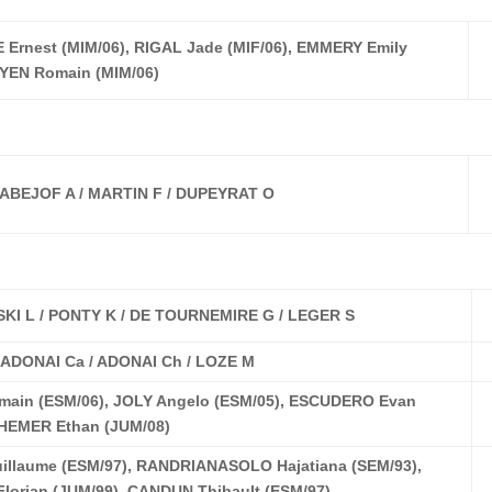
Ernest (MIM/06), RIGAL Jade (MIF/06), EMMERY Emily
EYEN Romain (MIM/06)
 LABEJOF A / MARTIN F / DUPEYRAT O
KI L / PONTY K / DE TOURNEMIRE G / LEGER S
 ADONAI Ca / ADONAI Ch / LOZE M
ain (ESM/06), JOLY Angelo (ESM/05), ESCUDERO Evan
 HEMER Ethan (JUM/08)
illaume (ESM/97), RANDRIANASOLO Hajatiana (SEM/93),
lorian (JUM/99), CANDUN Thibault (ESM/97)