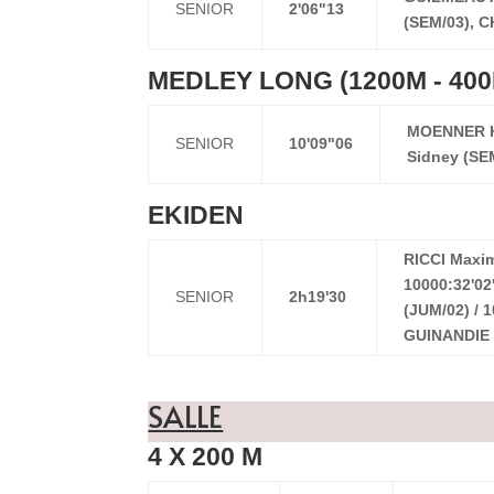
SENIOR
2'06"13
(SEM/03), C
MEDLEY LONG (1200M - 400M
MOENNER H
SENIOR
10'09"06
Sidney (SE
EKIDEN
RICCI Maxim
10000:32'02
SENIOR
2h19'30
(JUM/02) / 1
GUINANDIE J
SALLE
4 X 200 M