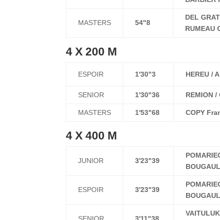
DEL GRATT
MASTERS
54"8
RUMEAU Ge
4 X 200 M
ESPOIR
1'30"3
HEREU / 
SENIOR
1'30"36
REMION /
MASTERS
1'53"68
COPY Fran
4 X 400 M
POMARIEG
JUNIOR
3'23"39
BOUGAULT
POMARIEG
ESPOIR
3'23"39
BOUGAULT
VAITULUKI
SENIOR
3'11"38