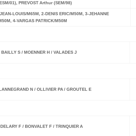
(ESM/01), PREVOST Arthur (SEM/98)
 JEAN-LOUIS/M65M, 2-DENIS ERIC/M50M, 3-JEHANNE
50M, 4-VARGAS PATRICK/M50M
 BAILLY S / MOENNER H / VALADES J
 LANNEGRAND N / OLLIVIER PA / GROUTEL E
 DELARY F / BONVALET F / TRINQUIER A