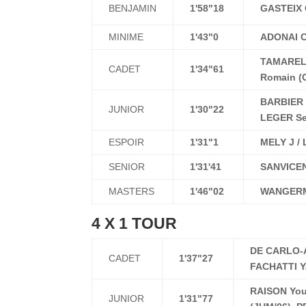
BENJAMIN
1'58"18
GASTEIX 
MINIME
1'43"0
ADONAI C
TAMARELL
CADET
1'34"61
Romain (
BARBIER 
JUNIOR
1'30"22
LEGER Se
ESPOIR
1'31"1
MELY J /
SENIOR
1'31'41
SANVICEN
MASTERS
1'46"02
WANGERM
4 X 1 TOUR
DE CARLO-A
CADET
1'37"27
FACHATTI Y
RAISON You
JUNIOR
1'31"77