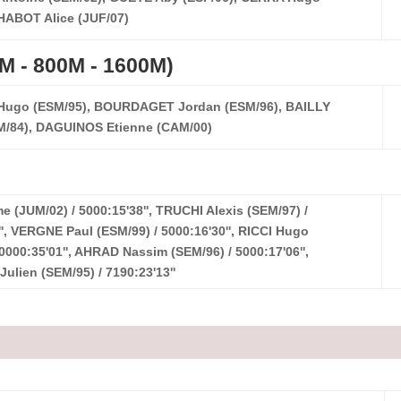
HABOT Alice (JUF/07)
 - 800M - 1600M)
ugo (ESM/95), BOURDAGET Jordan (ESM/96), BAILLY
M/84), DAGUINOS Etienne (CAM/00)
e (JUM/02) / 5000:15'38'', TRUCHI Alexis (SEM/97) /
'', VERGNE Paul (ESM/99) / 5000:16'30'', RICCI Hugo
0000:35'01'', AHRAD Nassim (SEM/96) / 5000:17'06'',
ulien (SEM/95) / 7190:23'13''