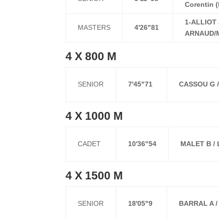
Corentin 
1-ALLIOT
MASTERS
4'26"81
ARNAUD/M
4 X 800 M
SENIOR
7'45"71
CASSOU G /
4 X 1000 M
CADET
10'36"54
MALET B /
4 X 1500 M
SENIOR
18'05"9
BARRAL A /