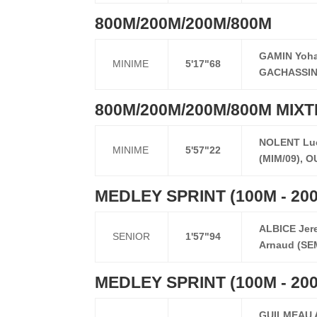
800M/200M/200M/800M
GAMIN Yoha
MINIME
5'17"68
GACHASSIN 
800M/200M/200M/800M MIXT
NOLENT Luci
MINIME
5'57"22
(MIM/09), 
MEDLEY SPRINT (100M - 200
ALBICE Jer
SENIOR
1'57"94
Arnaud (SE
MEDLEY SPRINT (100M - 200
GUILMEAU A