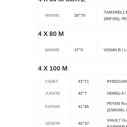
TAMARELLE 
MINIME
28"70
(MIF/06), P
4 X 80 M
MINIME
37"0
VOISIN B /
4 X 100 M
CADET
43"71
RYNDZUNS
JUNIOR
42"7
HEREU A /
PEYEN Rom
ESPOIR
41"66
(ESM/06),
VIAULT Gu
SENIOR
40"37
BARBIER F