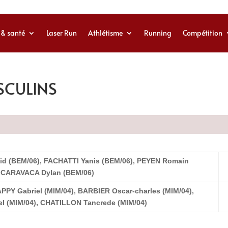
 & santé
Laser Run
Athlétisme
Running
Compétition
SCULINS
id (BEM/06), FACHATTI Yanis (BEM/06), PEYEN Romain
, CARAVACA Dylan (BEM/06)
PY Gabriel (MIM/04), BARBIER Oscar-charles (MIM/04),
l (MIM/04), CHATILLON Tancrede (MIM/04)