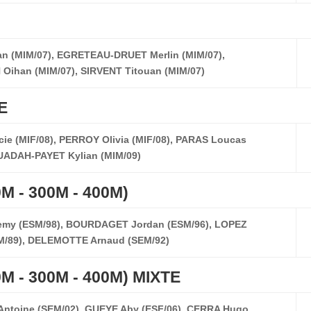
n (MIM/07), EGRETEAU-DRUET Merlin (MIM/07),
Oihan (MIM/07), SIRVENT Titouan (MIM/07)
E
e (MIF/08), PERROY Olivia (MIF/08), PARAS Loucas
OUADAH-PAYET Kylian (MIM/09)
M - 300M - 400M)
emy (ESM/98), BOURDAGET Jordan (ESM/96), LOPEZ
M/89), DELEMOTTE Arnaud (SEM/92)
M - 300M - 400M) MIXTE
ntoine (SEM/02), GUEYE Aby (ESF/06), CERRA Hugo