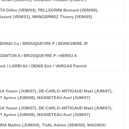
A Gilles (VEM/63), PELLEGRINI Bernard (VEM/66),
rard (VEM/51), WANGERMEZ Thierry (VEM/65)
ADONAI Ca / BROUQUEYRE P / BORICHERE JF
 GENTON A / BROUQUEYRE P / HEREU A
ck / LARBI Ali / DENIS Eric / VARGAS Patrick
A Yoann (JUM/07), DE-CARLO-ARTIGAUD Mael (JUM/07),
 Ayrton (JUM/08), MASSETEAU Axel (JUM/07)
A Yoann (JUM/07), DE-CARLO-ARTIGAUD Mael (JUM/07),
 Ayrton (JUM/08), MASSETEAU Axel (JUM/07)
NA Mathis (JUM/04), TUAL Adrien (SEM/00), MAGNOU