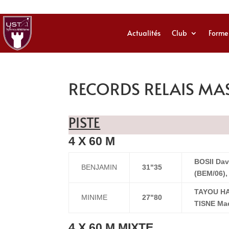
Actualités
Club
Forme
RECORDS RELAIS MA
PISTE
4 X 60 M
BOSII Dav
BENJAMIN
31"35
(BEM/06)
TAYOU HAP
MINIME
27"80
TISNE Mae
4 X 60 M MIXTE