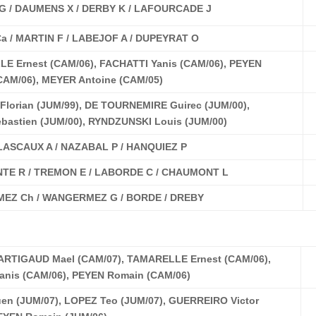
G / DAUMENS X / DERBY K / LAFOURCADE J
a / MARTIN F / LABEJOF A / DUPEYRAT O
E Ernest (CAM/06), FACHATTI Yanis (CAM/06), PEYEN
CAM/06), MEYER Antoine (CAM/05)
Florian (JUM/99), DE TOURNEMIRE Guirec (JUM/00),
bastien (JUM/00), RYNDZUNSKI Louis (JUM/00)
 LASCAUX A / NAZABAL P / HANQUIEZ P
TE R / TREMON E / LABORDE C / CHAUMONT L
EZ Ch / WANGERMEZ G / BORDE / DREBY
RTIGAUD Mael (CAM/07), TAMARELLE Ernest (CAM/06),
anis (CAM/06), PEYEN Romain (CAM/06)
en (JUM/07), LOPEZ Teo (JUM/07), GUERREIRO Victor