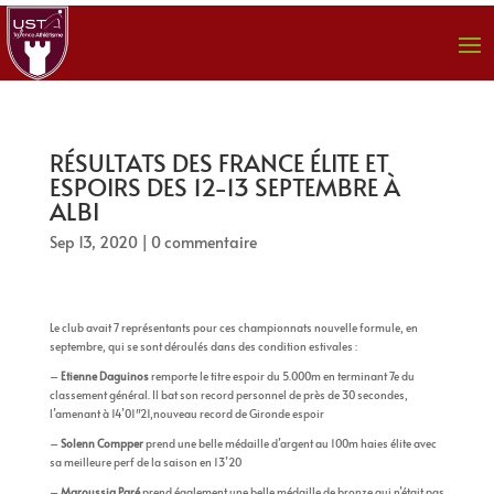
RÉSULTATS DES FRANCE ÉLITE ET
ESPOIRS DES 12-13 SEPTEMBRE À
ALBI
Sep 13, 2020
|
0 commentaire
Le club avait 7 représentants pour ces championnats nouvelle formule, en
septembre, qui se sont déroulés dans des condition estivales :
–
Etienne Daguinos
remporte le titre espoir du 5.000m en terminant 7e du
classement général. Il bat son record personnel de près de 30 secondes,
l’amenant à 14’01″21,nouveau record de Gironde espoir
–
Solenn Compper
prend une belle médaille d’argent au 100m haies élite avec
sa meilleure perf de la saison en 13’20
–
Maroussia Paré
prend également une belle médaille de bronze qui n’était pas