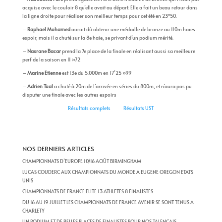
acquise avec le couloir 8 qu’elle avait au départ. Elle a fait un beau retour dans
la ligne droite pour réaliser son meilleur temps pour cet été en 23″50.
–
Raphael Mohamed
aurait dû obtenir une médaille de bronze au 110m haies
espoir, mais il a chuté sur la 8e haie, se privant d’un podium mérité.
–
Nasrane Bacar
prend la 7e place de la finale en réalisant aussi sa meilleure
perf de la saison en 11 »72
–
Marine Etienne
est 13e du 5.000m en 17’25 »99
–
Adrien Tual
a chuté à 20m de l’arrivée en séries du 800m, et n’aura pas pu
disputer une finale avec les autres espoirs
Résultats complets
Résultats UST
NOS DERNIERS ARTICLES
CHAMPIONNATS D’EUROPE 10/16 AOÛT BIRMINGHAM
LUCAS COUDERC AUX CHAMPIONNATS DU MONDE A EUGENE OREGON ETATS
UNIS
CHAMPIONNATS DE FRANCE ELITE 13 ATHLETES 8 FINALISTES
DU 16 AU 19 JUILLET LES CHAMPIONNATS DE FRANCE AVENIR SE SONT TENUS A
CHARLETY
UN PODIUM ET DE BELLES PLACES DE FINALISTES POUR NOS TALENÇAIS