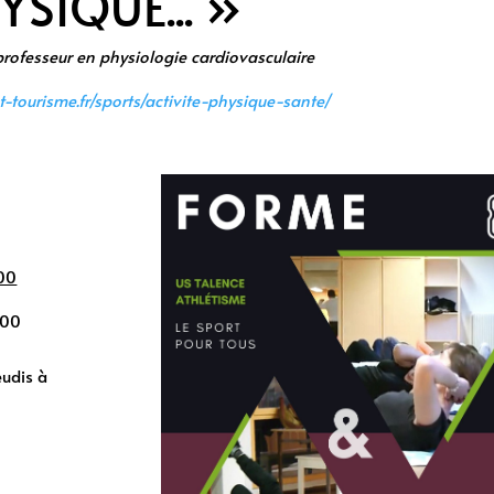
YSIQUE... »
 professeur en physiologie cardiovasculaire
t-tourisme.fr/sports/activite-physique-sante/
H00
h00
eudis à