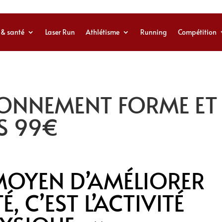
 & santé
Laser Run
Athlétisme
Running
Compétition
ONNEMENT FORME ET
S 99€
L MOYEN D’AMÉLIORER
, C’EST L’ACTIVITÉ