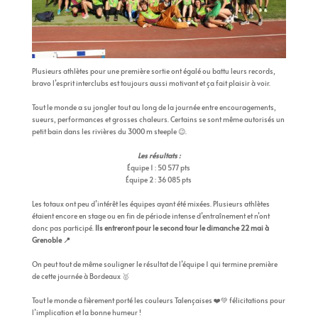
Plusieurs athlètes pour une première sortie ont égalé ou battu leurs records,
bravo l’esprit interclubs est toujours aussi motivant et ça fait plaisir à voir.
Tout le monde a su jongler tout au long de la journée entre encouragements,
sueurs, performances et grosses chaleurs. Certains se sont même autorisés un
petit bain dans les rivières du 3000 m steeple 😉.
Les résultats :
Équipe 1 : 50 577 pts
Équipe 2 : 36 085 pts
Les totaux ont peu d’intérêt les équipes ayant été mixées. Plusieurs athlètes
étaient encore en stage ou en fin de période intense d’entraînement et n’ont
donc pas participé.
Ils entreront pour le second tour le dimanche 22 mai à
Grenoble 📍
On peut tout de même souligner le résultat de l’équipe 1 qui termine première
de cette journée à Bordeaux 🥇
Tout le monde a fièrement porté les couleurs Talençaises ❤️💚 félicitations pour
l’implication et la bonne humeur !