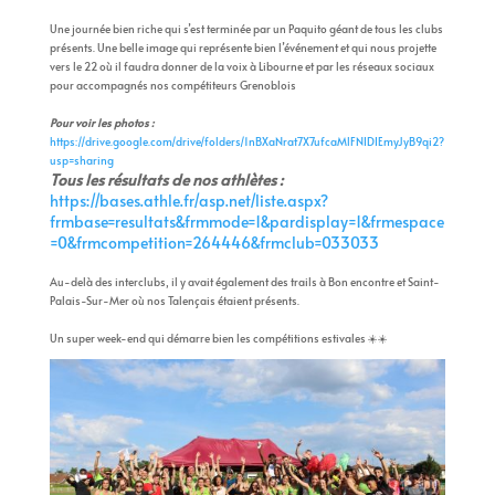
Une journée bien riche qui s’est terminée par un Paquito géant de tous les clubs
présents. Une belle image qui représente bien l’événement et qui nous projette
vers le 22 où il faudra donner de la voix à Libourne et par les réseaux sociaux
pour accompagnés nos compétiteurs Grenoblois
Pour voir les photos :
https://drive.google.com/drive/folders/1nBXaNrat7X7ufcaMlFNIDIEmyJyB9qi2?
usp=sharing
Tous les résultats de nos athlètes :
https://bases.athle.fr/asp.net/liste.aspx?
frmbase=resultats&frmmode=1&pardisplay=1&frmespace
=0&frmcompetition=264446&frmclub=033033
Au-delà des interclubs, il y avait également des trails à Bon encontre et Saint-
Palais-Sur-Mer où nos Talençais étaient présents.
Un super week-end qui démarre bien les compétitions estivales ☀️☀️