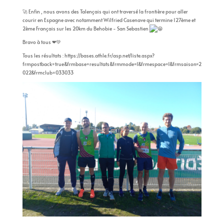
🚀 Enfin , nous avons des Talençais qui ont traversé la frontière pour aller
courir en Espagne avec notamment Wilfried Casenave qui termine 127ème et
2ème Français sur les 20km du Behobie - San Sebastien
Bravo à tous ❤💚
Tous les résultats :
https://bases.athle.fr/asp.net/liste.aspx?
frmpostback=true&frmbase=resultats&frmmode=1&frmespace=1&frmsaison=2
022&frmclub=033033