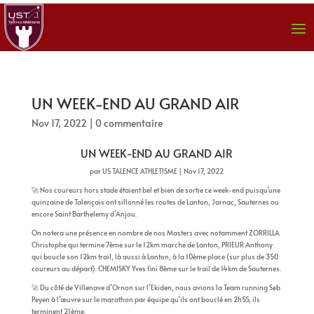
UN WEEK-END AU GRAND AIR
Nov 17, 2022
|
0 commentaire
UN WEEK-END AU GRAND AIR
par
US TALENCE ATHLETISME
|
Nov 17, 2022
🚀 Nos coureurs hors stade étaient bel et bien de sortie ce week-end puisqu’une
quinzaine de Talençais ont sillonné les routes de Lanton, Jarnac, Sauternes ou
encore Saint Barthelemy d’Anjou.
On notera une présence en nombre de nos Masters avec notamment ZORRILLA
Christophe qui termine 7ème sur le 12km marche de Lanton, PRIEUR Anthony
qui boucle son 12km trail, là aussi à Lanton, à la 10ème place (sur plus de 350
coureurs au départ). CHEMISKY Yves fini 8ème sur le trail de 14km de Sauternes.
🚀 Du côté de Villenave d’Ornon sur l’Ekiden, nous avions la Team running Seb
Peyen à l’œuvre sur le marathon par équipe qu’ils ont bouclé en 2h55, ils
terminent 21ème.