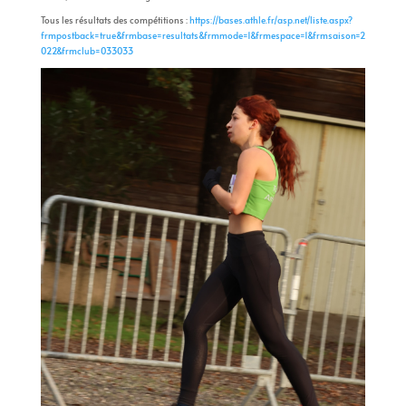
Tous les résultats des compétitions :
https://bases.athle.fr/asp.net/liste.aspx?
frmpostback=true&frmbase=resultats&frmmode=1&frmespace=1&frmsaison=2
022&frmclub=033033