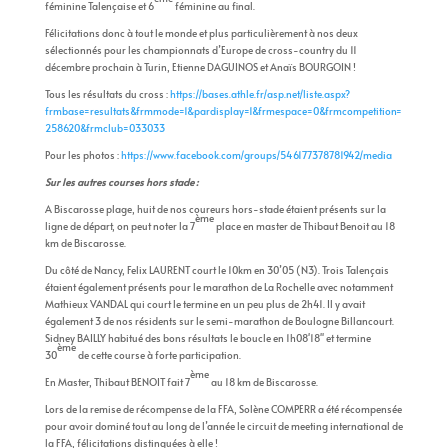
féminine Talençaise et 6
féminine au final.
Félicitations donc à tout le monde et plus particulièrement à nos deux
sélectionnés pour les championnats d’Europe de cross-country du 11
décembre prochain à Turin, Etienne DAGUINOS et Anaïs BOURGOIN !
Tous les résultats du cross :
https://bases.athle.fr/asp.net/liste.aspx?
frmbase=resultats&frmmode=1&pardisplay=1&frmespace=0&frmcompetition=
258620&frmclub=033033
Pour les photos :
https://www.facebook.com/groups/546177378781942/media
Sur les autres courses hors stade :
A Biscarosse plage, huit de nos coureurs hors-stade étaient présents sur la
ème
ligne de départ, on peut noter la 7
place en master de Thibaut Benoit au 18
km de Biscarosse.
Du côté de Nancy, Felix LAURENT court le 10km en 30’05 (N3). Trois Talençais
étaient également présents pour le marathon de La Rochelle avec notamment
Mathieux VANDAL qui court le termine en un peu plus de 2h41. Il y avait
également 3 de nos résidents sur le semi-marathon de Boulogne Billancourt.
Sidney BAILLY habitué des bons résultats le boucle en 1h08'18'' et termine
ème
30
de cette course à forte participation.
ème
En Master, Thibaut BENOIT fait 7
au 18 km de Biscarosse.
Lors de la remise de récompense de la FFA, Solène COMPERR a été récompensée
pour avoir dominé tout au long de l’année le circuit de meeting international de
la FFA, félicitations distinguées à elle !