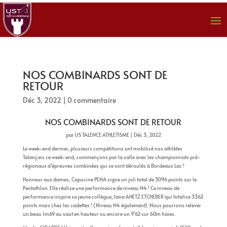
NOS COMBINARDS SONT DE
RETOUR
Déc 3, 2022
|
0 commentaire
NOS COMBINARDS SONT DE RETOUR
par
US TALENCE ATHLETISME
|
Déc 3, 2022
Le week-end dernier, plusieurs compétitions ont mobilisé nos athlètes
Talençais ce week-end, commençons par la salle avec les championnats pré-
régionaux d’épreuves combinées qui se sont déroulés à Bordeaux Lac !
Honneur aux dames, Capucine PENA signe un joli total de 3096 points sur le
Pentathlon. Elle réalise une performance de niveau N4 ! Ce niveau de
performance inspire sa jeune collègue, Iana AHETZ ETCHEBER qui totalise 3362
points mais chez les cadettes ! (Niveau N4 également). Nous pourrons relever
un beau 1m69 au saut en hauteur ou encore un 9’62 sur 60m haies.