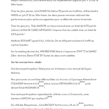
Maylis GIRARDEAU, inscrite elle aussi sur le pentathlon signe un joli 9’29 sur le
60m haies.
Chez les plus jeunes, Lola DOMECQ réalise 92 points au triathlon, et Kassandra
FARISS un joli 8’26 au 50m haies. Les deux jeunes minimes réalisent des
performances plus qu’encourageantes pour ce début de saison hivernale.
Chez les garçons, Théo MARCHE se classe second avec un total de 4135 points
(sénior) et Mal DE CARLO ARTIGAUD s’impose chez les cadets avec un total de
4313 points !
Mathias ROUANET quant à lui, frôle les 2m en effaçant une barre à 1m96 au
saut en hauteur.
Sur le meeting de marche, WROBLEWSKI Marie s’impose en 15’49’’77 et SANIEZ
Zélie : termine 3ème 15’58’39. Toutes les deux sont cadettes.
Sur les courses hors-stade :
Une bonne participation Talençaise sur le fameux cross annuel de Gujan-
Mestras.
Nos poussines se sont bien débrouillées sur le cross u12 puisque Alexandrine
ème
ème
FOUASSIER termine à la 8
place, Louise CHEVALARIA à la 15
juste
ème
devant Siloé MOLINARI 16
!
Une seule participation cependant du côté du cross u12 masculin, avec
ème
Aymeric LANCEAU qui se place 19
.
ème
Du côté des Benjamines, Julia BLICQUY finit le cross u14 en 27
position,