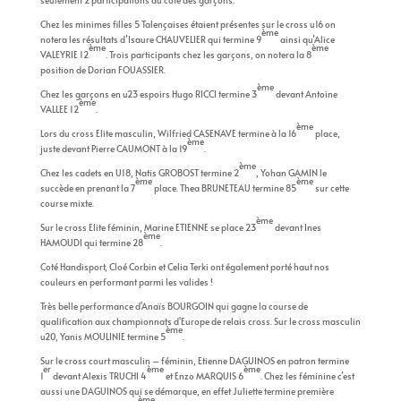
seulement 2 participations du côté des garçons.
Chez les minimes filles 5 Talençaises étaient présentes sur le cross u16 on
ème
notera les résultats d’Isaure CHAUVELIER qui termine 9
ainsi qu’Alice
ème
ème
VALEYRIE 12
. Trois participants chez les garçons, on notera la 8
position de Dorian FOUASSIER.
ème
Chez les garçons en u23 espoirs Hugo RICCI termine 3
devant Antoine
ème
VALLEE 12
.
ème
Lors du cross Elite masculin, Wilfried CASENAVE termine à la 16
place,
ème
juste devant Pierre CAUMONT à la 19
.
ème
Chez les cadets en U18, Natis GROBOST termine 2
, Yohan GAMIN le
ème
ème
succède en prenant la 7
place. Thea BRUNETEAU termine 85
sur cette
course mixte.
ème
Sur le cross Elite féminin, Marine ETIENNE se place 23
devant Ines
ème
HAMOUDI qui termine 28
.
Coté Handisport, Cloé Corbin et Celia Terki ont également porté haut nos
couleurs en
performant
parmi les valides !
Très belle performance d'Anaïs BOURGOIN qui gagne la course de
qualification aux championnats d'Europe de relais cross. Sur le cross masculin
ème
u20, Yanis MOULINIE termine 5
.
Sur le cross court masculin – féminin, Etienne DAGUINOS en patron termine
er
ème
ème
1
devant Alexis TRUCHI 4
et Enzo MARQUIS 6
. Chez les féminine c’est
aussi une DAGUINOS qui se démarque, en effet Juliette termine première
ème