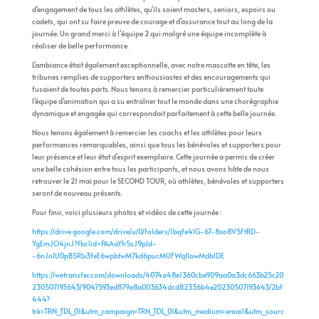
d'engagement de tous les athlètes, qu'ils soient masters, seniors, espoirs ou
cadets, qui ont su faire preuve de courage et d'assurance tout au long de la
journée. Un grand merci à l’équipe 2 qui malgré une équipe incomplète à
réaliser de belle performance.
L'ambiance était également exceptionnelle, avec notre mascotte en tête, les
tribunes remplies de supporters enthousiastes et des encouragements qui
fusaient de toutes parts. Nous tenons à remercier particulièrement toute
l'équipe d'animation qui a su entraîner tout le monde dans une chorégraphie
dynamique et engagée qui correspondait parfaitement à cette belle journée.
Nous tenons également à remercier les coachs et les athlètes pour leurs
performances remarquables, ainsi que tous les bénévoles et supporters pour
leur présence et leur état d'esprit exemplaire. Cette journée a permis de créer
une belle cohésion entre tous les participants, et nous avons hâte de nous
retrouver le 21 mai pour le SECOND TOUR, où athlètes, bénévoles et supporters
seront de nouveau présents.
Pour finir, voici plusieurs photos et vidéos de cette journée :
https://drive.google.com/drive/u/0/folders/1bqfe4lG-67-8xo8V5FtRD-
YgEmJO4jnJ?fbclid=PAAaYh5sJ9pId-
-6nJoIU0pB5RLv3feE6wpbtwM7kd6pucMUFWqllowMdblDE
https://wetransfer.com/downloads/4074a48e1360cbe909aa0a3dc663b25c20
230507193643/9047593ed879e8a003634dcd82336b4e20230507193643/2bf
444?
trk=TRN_TDL_01&utm_campaign=TRN_TDL_01&utm_medium=email&utm_sourc