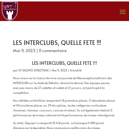
LES INTERCLUBS, QUELLE FETE !!!
Mai 9, 2023
|
0 commentaire
LES INTERCLUBS, QUELLE FETE !!!
par
US TALENCE ATHLETISME
|
Mai 9, 2023
|
Actualité
Nous avons eu la chance de vivre une journée de fête exceptionnelle lors des
INTERCLUBS sur le stade de Stéhelin, dimanche dernier. Des équipes jeunes,
avec pas moins de 27 cadettes et cadets et 21 juniors, ont participé à la
compétition.
Nos athlètes ont brillé en remportant 18 premières places, 17 deuxièmes places
et 18 troisièmes places sur 39 disciplines, toutes catégories confondues
(hommes, femmes, concours, courses et relais). Ils ont également réalisé 13
performances de niveau national et 46 performances de niveau interrégional.
Au total, l'équipe 1 a remporté 55 418 points, soit presque 11 000 points
d'avance sur le deuxième. Nous ne pouvions qu'être ravis du niveau