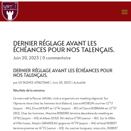
DERNIER RÉGLAGE AVANT LES
ÉCHÉANCES POUR NOS TALENÇAIS.
Juin 20, 2023
|
0 commentaire
DERNIER RÉGLAGE AVANT LES ÉCHÉANCES POUR
NOS TALENÇAIS.
par
US TALENCE ATHLETISME
|
Juin 20, 2023
|
Actualité
Résultats de la semaine.
Ce mercredi le Pessac Athlétic club a organisé son meeting régional. Sur
l’épreuve reine chez les femmes tout d'abord, Laura MICHELIN court en 12”17
(espoir - N4), Elisa NOURY en 12”41 (espoir - IR1) et Claire DUBRANA en 12”57
(IR2). Chez les hommes, Maxime REBIERRE termine deuxième du meeting en
10''82 (espoir - N3) et Alban DOUE TAI réalise 11''09 (senior - IR1). Sur le 100m
et 110m haies, Maylis GIRARDEAU gagne en 14''79 (espoir - N4) et Axel HUBERT
termine premier en 14''72 (senior - N3). Au saut en longueur, masculin, HUBERT