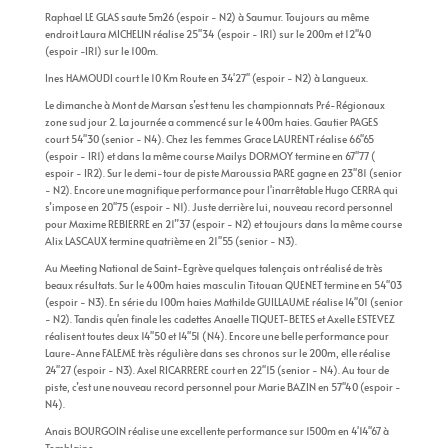
Raphael LE GLAS saute 5m26 (espoir - N2) à Saumur. Toujours au même
endroit Laura MICHELIN réalise 25''34 (espoir - IR1) sur le 200m et 12''40
(espoir -IR1) sur le 100m.
Ines HAMOUDI court le 10 Km Route en 34'27'' (espoir - N2) à Langueux.
Le dimanche à Mont de Marsan s’est tenu les championnats Pré-Régionaux
zone sud jour 2. La journée a commencé sur le 400m haies. Gautier PAGES
court 54''30 (senior - N4). Chez les femmes Grace LAURENT réalise 66''65
(espoir - IR1) et dans la même course Mailys DORMOY termine en 67''77 (
espoir - IR2). Sur le demi-tour de piste Maroussia PARE gagne en 23''81 (senior
- N2). Encore une magnifique performance pour l'inarrêtable Hugo CERRA qui
s’impose en 20''75 (espoir - N1). Juste derrière lui, nouveau record personnel
pour Maxime REBIERRE en 21”37 (espoir - N2) et toujours dans la même course
Alix LASCAUX termine quatrième en 21''55 (senior - N3).
Au Meeting National de Saint-Egrève quelques talençais ont réalisé de très
beaux résultats. Sur le 400m haies masculin Titouan QUENET termine en 54''03
(espoir - N3). En série du 100m haies Mathilde GUILLAUME réalise 14''01 (senior
- N2). Tandis qu'en finale les cadettes Anaelle TIQUET-BETES et Axelle ESTEVEZ
réalisent toutes deux 14''50 et 14''51 (N4). Encore une belle performance pour
Laure-Anne FALEME très régulière dans ses chronos sur le 200m, elle réalise
24''27 (espoir - N3). Axel RICARRERE court en 22''15 (senior - N4). Au tour de
piste, c’est une nouveau record personnel pour Marie BAZIN en 57''40 (espoir -
N4).
Anais BOURGOIN réalise une excellente performance sur 1500m en 4'14''67 à