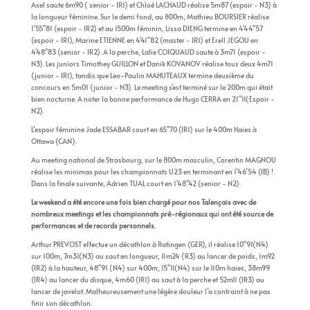
Axel saute 6m90 ( senior - IR1) et Chloé LACHAUD réalise 5m87 (espoir - N3) à
la longueur féminine. Sur le demi fond, au 800m, Mathieu BOURSIER réalise
1'55''81 (espoir - IR2) et au 1500m féminin, Lissa DIENG termine en 4'44''57
(espoir - IR1), Marine ETIENNE en 4'41''82 (master - IR1) et Erell JEGOU en
4'48''83 (senior - IR2). A la perche, Lalie COIQUAUD saute à 3m71 (espoir -
N3). Les juniors Timothey GUILLON et Danik KOVANOV réalise tous deux 4m71
(junior - IR1), tandis que Leo-Paulin MAHUTEAUX termine deuxième du
concours en 5m01 (junior - N3). Le meeting s'est terminé sur le 200m qui était
bien nocturne. A noter la bonne performance de Hugo CERRA en 21''11(Espoir -
N2).
L’espoir féminine Jade ESSABAR court en 65''70 (IR1) sur le 400m Haies à
Ottawa (CAN).
Au meeting national de Strasbourg, sur le 800m masculin, Corentin MAGNOU
réalise les minimas pour les championnats U23 en terminant en 1’46’54 (IB) !
Dans la finale suivante, Adrien TUAL court en 1'48''42 (senior - N2).
Le weekend a été encore une fois bien chargé pour nos Talençais avec de
nombreux meetings et les championnats pré-régionaux qui ont été source de
performances et de records personnels.
Arthur PREVOST effectue un décathlon à Ratingen (GER), il réalise 10''91(N4)
sur 100m, 7m31(N3) au saut en longueur, 11m24 (R3) au lancer de poids, 1m92
(IR2) à la hauteur, 48''91 (N4) sur 400m, 15''11(N4) sur le 110m haies, 38m99
(IR4) au lancer du disque, 4m60 (IR1) au saut à la perche et 52m11 (IR3) au
lancer de javelot. Malheureusement une légère douleur l’a contraint à ne pas
finir son décathlon.