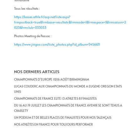
Tomblaine
Tous les résultats :
https://bases.athle.fr/asp.net/liste.aspx?
frmpostback=true&frmbase=resultats&frmmode=1&frmespace=1&frmsaison=2
023&frmclub=033033
Photos Meeting de Pessac :
https://www.jingoo.com/liste_photos.php?id_album=5456671
NOS DERNIERS ARTICLES
CHAMPIONNATS D’EUROPE 10/16 AOÛT BIRMINGHAM
LUCAS COUDERC AUX CHAMPIONNATS DU MONDE A EUGENE OREGON ETATS
UNIS
CHAMPIONNATS DE FRANCE ELITE 13 ATHLETES 8 FINALISTES
DU 16 AU 19 JUILLET LES CHAMPIONNATS DE FRANCE AVENIR SE SONT TENUS A
CHARLETY
UN PODIUM ET DE BELLES PLACES DE FINALISTES POUR NOS TALENÇAIS
NOS ATHLÈTES EN FRANCE POUR TOUJOURS PERFORMER