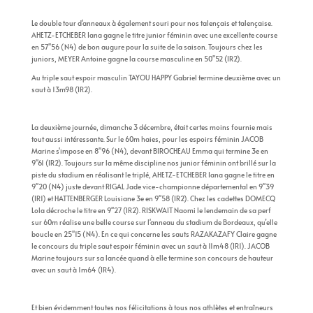
Le double tour d'anneaux à également souri pour nos talençais et talençaise.
AHETZ-ETCHEBER Iana gagne le titre junior féminin avec une excellente course
en 57''56 (N4) de bon augure pour la suite de la saison. Toujours chez les
juniors, MEYER Antoine gagne la course masculine en 50''52 (IR2).
Au triple saut espoir masculin TAYOU HAPPY Gabriel termine deuxième avec un
saut à 13m98 (IR2).
La deuxième journée, dimanche 3 décembre, était certes moins fournie mais
tout aussi intéressante. Sur le 60m haies, pour les espoirs féminin JACOB
Marine s'impose en 8''96 (N4), devant BIROCHEAU Emma qui termine 3e en
9''61 (IR2). Toujours sur la même discipline nos junior féminin ont brillé sur la
piste du stadium en réalisant le triplé, AHETZ-ETCHEBER Iana gagne le titre en
9''20 (N4) juste devant RIGAL Jade vice-championne départemental en 9''39
(IR1) et HATTENBERGER Louisiane 3e en 9''58 (IR2). Chez les cadettes DOMECQ
Lola décroche le titre en 9''27 (IR2). RISKWAIT Naomi le lendemain de sa perf
sur 60m réalise une belle course sur l'anneau du stadium de Bordeaux, qu’elle
boucle en 25''15 (N4). En ce qui concerne les sauts RAZAKAZAFY Claire gagne
le concours du triple saut espoir féminin avec un saut à 11m48 (IR1). JACOB
Marine toujours sur sa lancée quand à elle termine son concours de hauteur
avec un saut à 1m64 (IR4).
Et bien évidemment toutes nos félicitations à tous nos athlètes et entraîneurs