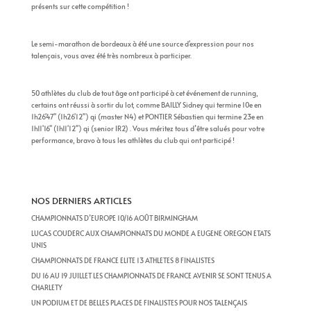
présents sur cette compétition !
Le semi-marathon de bordeaux à été une source d'expression pour nos
talençais, vous avez été très nombreux à participer.
50 athlètes du club de tout âge ont participé à cet événement de running,
certains ont réussi à sortir du lot, comme BAILLY Sidney qui termine 10e en
1h26'47'' (1h26'12'') qi (master N4) et PONTIER Sébastien qui termine 23e en
1h11'16'' (1h11'12'') qi (senior IR2) . Vous méritez tous d’être salués pour votre
performance, bravo à tous les athlètes du club qui ont participé !
NOS DERNIERS ARTICLES
CHAMPIONNATS D’EUROPE 10/16 AOÛT BIRMINGHAM
LUCAS COUDERC AUX CHAMPIONNATS DU MONDE A EUGENE OREGON ETATS
UNIS
CHAMPIONNATS DE FRANCE ELITE 13 ATHLETES 8 FINALISTES
DU 16 AU 19 JUILLET LES CHAMPIONNATS DE FRANCE AVENIR SE SONT TENUS A
CHARLETY
UN PODIUM ET DE BELLES PLACES DE FINALISTES POUR NOS TALENÇAIS