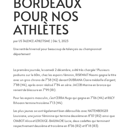
BORDEAUX
POUR NOS
ATHLÈTES
par
US TALENCE ATHLETISME
|
Déc 5, 2023
Une rentrée hivernal pour beaucoup de talençais au championnat
département
La première journée, le samedi 2 décembre, a été très chargée ! Plusieurs
podiums sur le 60m, chez les espoirs féminin, RISKWAIT Naomi gagne le titre
avec un gros chrono de 7''58 (N2) devant DUBRANA Claire médaille d’argent,
7''88 (N4), après avoir réalisé 7”84 en série. JACOB Marine en bronze qui
revient de blessure en
7''99 (IR1).
Pour les espoirs masculin, c’est CERRA Hugo qui gagne en 7''06 (N4) et RILCY
Rihoann termine troisième 7''13 (N4).
Les plus jeunes se sont également bien débrouillés avec HATTENBERGER
Louisiane, une junior féminine qui termine deuxième en 8''07 (IR2) ainsi que
CHABOT Alice et LEROUGE-BAILHACHE Lucie, deux cadettes qui terminent
respectivement deuxième et troisième en 8''06 (IR2) et 8''18 (IR3).