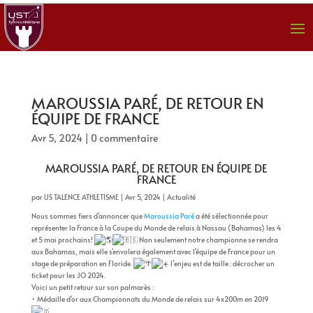
MAROUSSIA PARÉ, DE RETOUR EN
ÉQUIPE DE FRANCE
Avr 5, 2024
|
0 commentaire
MAROUSSIA PARÉ, DE RETOUR EN ÉQUIPE DE
FRANCE
par
US TALENCE ATHLETISME
|
Avr 5, 2024
|
Actualité
Nous sommes fiers d'annoncer que
Maroussia Paré
a été sélectionnée pour
représenter la France à la Coupe du Monde de relais à Nassau (Bahamas) les 4
et 5 mai prochains!
Non seulement notre championne se rendra
aux Bahamas, mais elle s'envolera également avec l'équipe de France pour un
stage de préparation en Floride.
l’enjeu est de taille : décrocher un
ticket pour les JO 2024.
Voici un petit retour sur son palmarès :
• Médaille d'or aux Championnats du Monde de relais sur 4x200m en 2019