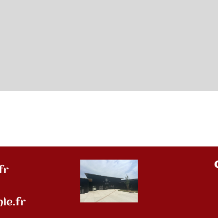
fr
le.fr