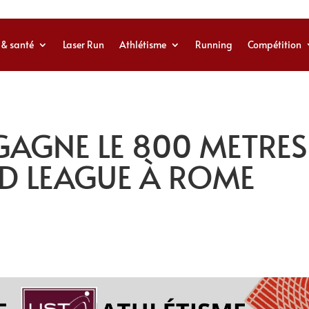
 & santé
Laser Run
Athlétisme
Running
Compétition
GAGNE LE 800 METRES
D LEAGUE À ROME